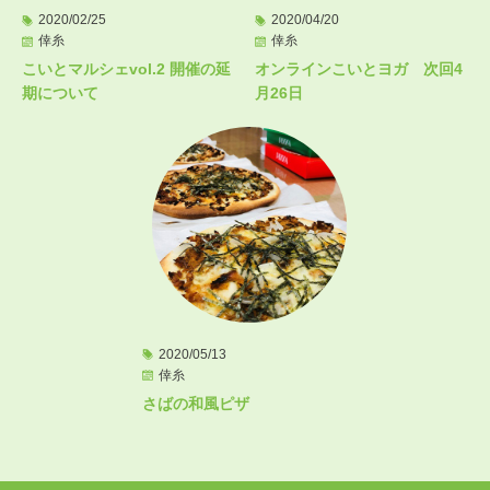
2020/02/25
2020/04/20
倖糸
倖糸
こいとマルシェvol.2 開催の延
オンラインこいとヨガ 次回4
期について
月26日
2020/05/13
倖糸
さばの和風ピザ